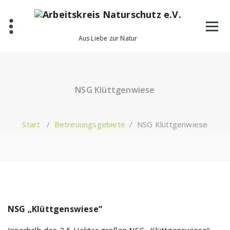
Zum
Inhalt
springen
Aus Liebe zur Natur
NSG Klüttgenwiese
Start
/
Betreuungsgebiete
/
NSG Klüttgenwiese
NSG „Klüttgenswiese“
Innerhalb des 2,5 Hektar großen NSG „Klüttgenswiese“