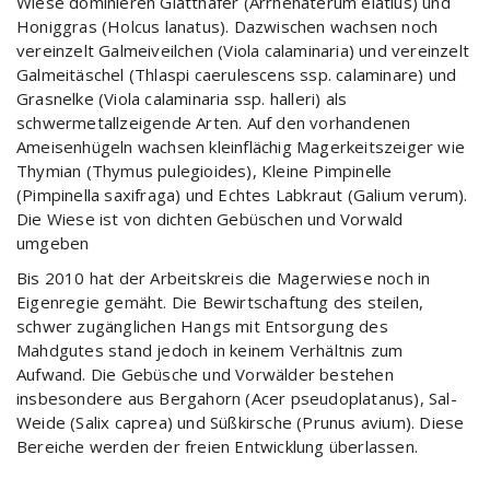
Wiese dominieren Glatthafer (Arrhenaterum elatius) und
Honiggras (Holcus lanatus). Dazwischen wachsen noch
vereinzelt Galmeiveilchen (Viola calaminaria) und vereinzelt
Galmeitäschel (Thlaspi caerulescens ssp. calaminare) und
Grasnelke (Viola calaminaria ssp. halleri) als
schwermetallzeigende Arten. Auf den vorhandenen
Ameisenhügeln wachsen kleinflächig Magerkeitszeiger wie
Thymian (Thymus pulegioides), Kleine Pimpinelle
(Pimpinella saxifraga) und Echtes Labkraut (Galium verum).
Die Wiese ist von dichten Gebüschen und Vorwald
umgeben
Bis 2010 hat der Arbeitskreis die Magerwiese noch in
Eigenregie gemäht. Die Bewirtschaftung des steilen,
schwer zugänglichen Hangs mit Entsorgung des
Mahdgutes stand jedoch in keinem Verhältnis zum
Aufwand. Die Gebüsche und Vorwälder bestehen
insbesondere aus Bergahorn (Acer pseudoplatanus), Sal-
Weide (Salix caprea) und Süßkirsche (Prunus avium). Diese
Bereiche werden der freien Entwicklung überlassen.