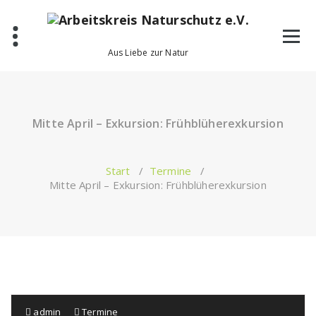
Zum
Inhalt
springen
Aus Liebe zur Natur
Mitte April – Exkursion: Frühblüherexkursion
Start
/
Termine
/
Mitte April – Exkursion: Frühblüherexkursion
admin
Termine